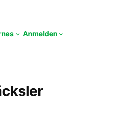
rnes
Anmelden
äcksler