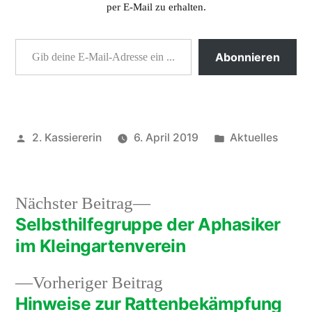
per E-Mail zu erhalten.
Gib deine E-Mail-Adresse ein ...
Abonnieren
Veröffentlicht
Veröffentlicht
2. Kassiererin
6. April 2019
Aktuelles
von
unter
Nächster
Nächster Beitrag
Beitrag:
Selbsthilfegruppe der Aphasiker
Beitragsnavigation
im Kleingartenverein
Vorheriger
Vorheriger Beitrag
Beitrag:
Hinweise zur Rattenbekämpfung